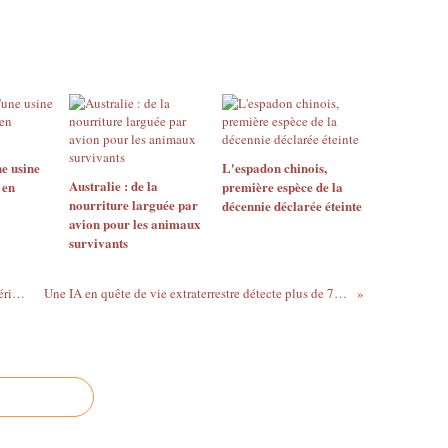
e usine
L'espadon chinois,
Australie : de la
 en
première espèce de la
nourriture larguée par
décennie déclarée éteinte
avion pour les animaux
survivants
Un iceberg 60 fois plus grand que Paris dérive dans les eaux et inquiète
Une IA en quête de vie extraterrestre détecte plus de 70 sons mystérieux dans l’espace