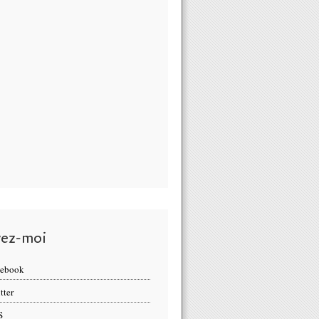
vez-moi
cebook
tter
S