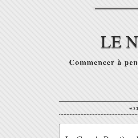
LE 
Commencer à pense
ACC