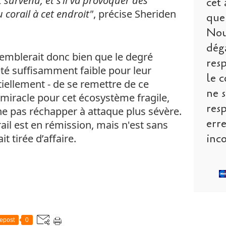
t survenu, et s’il va provoquer des
cet 
corail à cet endroit"
, précise Sheriden
que 
Nou
dég
semblerait donc bien que le degré
res
 été suffisamment faible pour leur
le c
iellement - de se remettre de ce
ne s
miracle pour cet écosystème fragile,
res
ne pas réchapper à attaque plus sévère.
err
ail est en rémission, mais n'est sans
inco
t tirée d’affaire.
epost
0