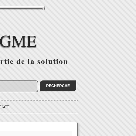
IGME
tie de la solution
TACT