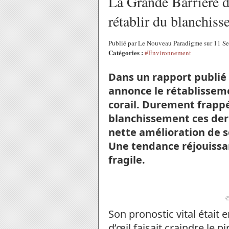
La Grande Barrière de
rétablir du blanchis
Publié par Le Nouveau Paradigme sur 11 
Catégories :
#Environnement
Dans un rapport publi
annonce le rétablisseme
corail. Durement frapp
blanchissement ces der
nette amélioration de so
Une tendance réjouissa
fragile.
©
Son pronostic vital était 
d’œil faisait craindre le pi