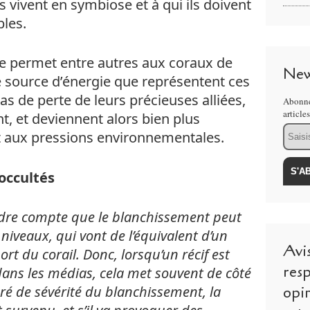
ls vivent en symbiose et à qui ils doivent
bles.
ue permet entre autres aux coraux de
New
e source d’énergie que représentent ces
cas de perte de leurs précieuses alliées,
Abonne
article
ent, et deviennent alors bien plus
Email
t aux pressions environnementales.
occultés
endre compte que le blanchissement peut
niveaux, qui vont de l’équivalent d’un
Avi
ort du corail. Donc, lorsqu’un récif est
resp
ans les médias, cela met souvent de côté
opi
gré de sévérité du blanchissement, la