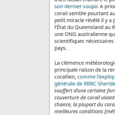
son dernier soupir
. A pri
corail semble pourtant au
petit miracle révélé il y
l’État du Queensland au
R
une ONG australienne qui 
scientifiques nécessaires
pays.
La clémence météorologiq
principale raison de la re
corallien,
comme l’expliq
générale de RRRC Sherid
souffert d’une certaine f
couverture de corail vivant
chance, la plupart du corai
meilleures conditions [mé