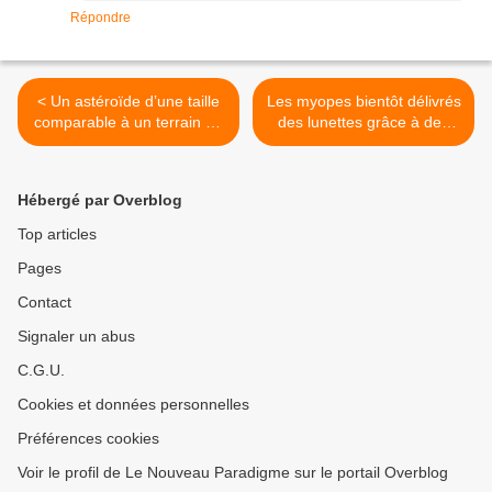
Répondre
< Un astéroïde d’une taille
Les myopes bientôt délivrés
comparable à un terrain de
des lunettes grâce à des
foot fonce vers la Terre
gouttes oculaires utilisant la
nanotechnologie ? >
Hébergé par Overblog
Top articles
Pages
Contact
Signaler un abus
C.G.U.
Cookies et données personnelles
Préférences cookies
Voir le profil de Le Nouveau Paradigme sur le portail Overblog