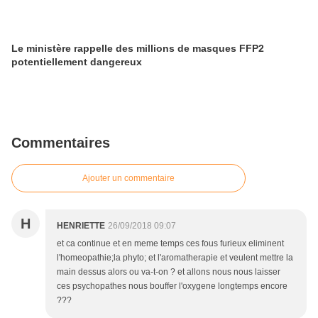
Le ministère rappelle des millions de masques FFP2
potentiellement dangereux
Commentaires
Ajouter un commentaire
H
HENRIETTE
26/09/2018 09:07
et ca continue et en meme temps ces fous furieux eliminent
l'homeopathie;la phyto; et l'aromatherapie et veulent mettre la
main dessus alors ou va-t-on ? et allons nous nous laisser
ces psychopathes nous bouffer l'oxygene longtemps encore
???