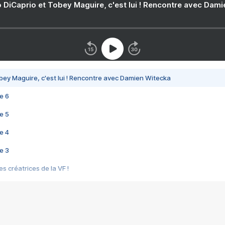
 DiCaprio et Tobey Maguire, c'est lui ! Rencontre avec Dam
bey Maguire, c'est lui ! Rencontre avec Damien Witecka
e 6
e 5
e 4
e 3
s créatrices de la VF !
e 2
e 1
e Mektoub My Love arrive enfin ! Rencontre avec Shaïn Boumedine et Sal