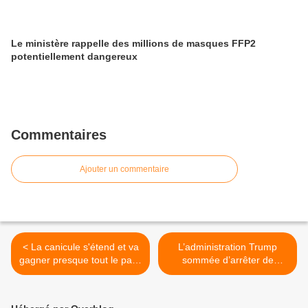
Le ministère rappelle des millions de masques FFP2
potentiellement dangereux
Commentaires
Ajouter un commentaire
< La canicule s'étend et va
L’administration Trump
gagner presque tout le pays
sommée d’arrêter de
d'ici vendredi
droguer les enfants détenus
>