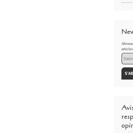
New
Abonne
article
Email
Avi
resp
opi