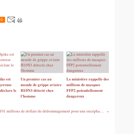
0
ike est
Un premier cas au
Le ministère rappelle des
gereuse
monde de grippe aviaire
millions de masques
déclare le
H10N3 détecté chez
FFP2 potentiellement
l'homme
dangereux
101 millions de dollars de dédommagement pour une encéphalopathie causée par le vaccin ROR