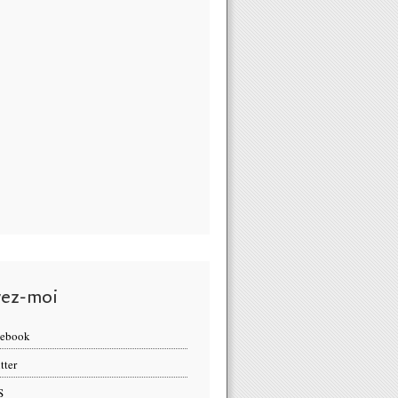
vez-moi
cebook
tter
S