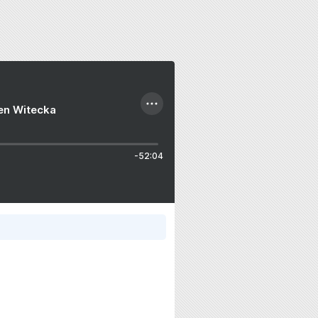
ien Witecka
-52:04