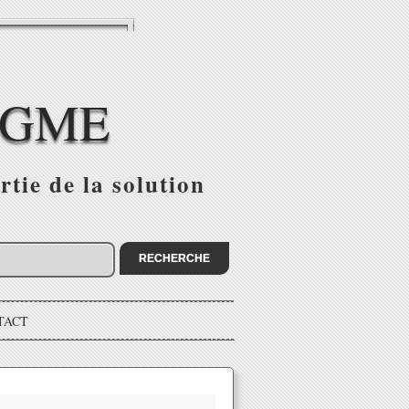
IGME
tie de la solution
TACT