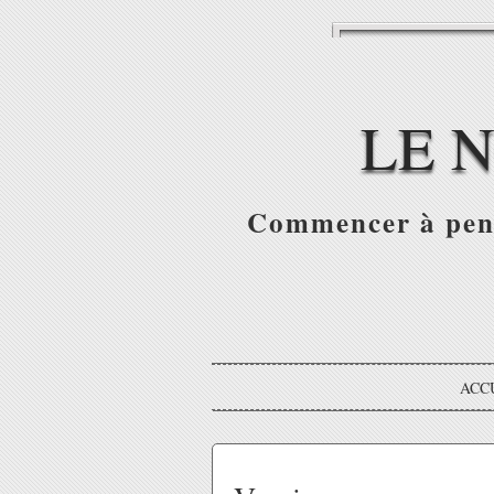
LE 
Commencer à pense
ACC