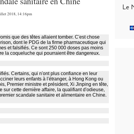
ndale sanitaire en Chine
Le 
illet 2018, 14:16pm
romis que des têtes allaient tomber. C'est chose
prison, dont le PDG de la firme pharmaceutique qui
es et falsifiés. Ce sont 250 000 doses pas moins
ore la coqueluche qui pourraient être dangereux.
iés. Certains, qui n'ont plus confiance en leur
acciner leurs enfants à l'étranger, à Hong Kong ou
s, Premier ministre et président, Xi Jinping en tête,
e sur cette dernière affaire, la qualifiant d'odieuse,
premier scandale sanitaire et alimentaire en Chine.