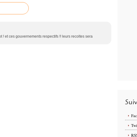
ot ! et ces gouvernements respectifs !! leurs recoltes sera
Sui
Fa
Twi
RS