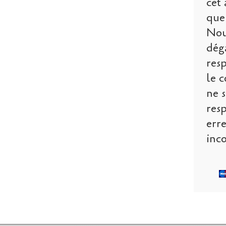
cet 
que 
Nou
dég
res
le c
ne s
res
err
inco