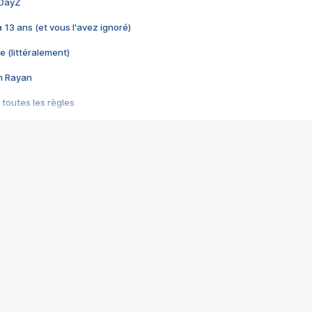
 DayZ
 a 13 ans (et vous l'avez ignoré)
e (littéralement)
im Rayan
 toutes les règles
s les jeux vidéo
us choquant de Rockstar ? - Le scandale BULLY
e plus moche de Steam
du RÊVE tourne au CAUCHEMAR
pendant 8 heures
it… à tort
umiliés par un jeu vidéo
ire - Final Fantasy 8