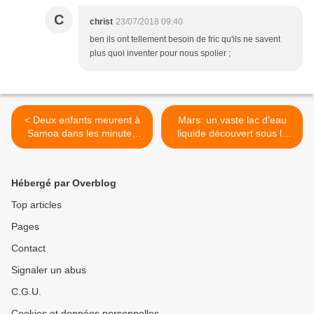
C
christ
23/07/2018 09:40
ben ils ont tellement besoin de fric qu'ils ne savent
plus quoi inventer pour nous spolier ;
< Deux enfants meurent à
Mars: un vaste lac d'eau
Samoa dans les minutes
liquide découvert sous la
qui ont suivi l’administration
surface >
du vaccin ROR
Hébergé par Overblog
Top articles
Pages
Contact
Signaler un abus
C.G.U.
Cookies et données personnelles