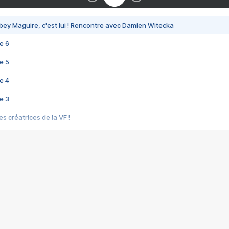
bey Maguire, c'est lui ! Rencontre avec Damien Witecka
e 6
e 5
e 4
e 3
s créatrices de la VF !
e 2
e 1
e Mektoub My Love arrive enfin ! Rencontre avec Shaïn Boumedine et Sal
i : après Toni en famille
elle réalise le bouleversant Dites lui que je l'aime
ais ! Rencontre autour de Vie privée de Rebecca Zlotowski