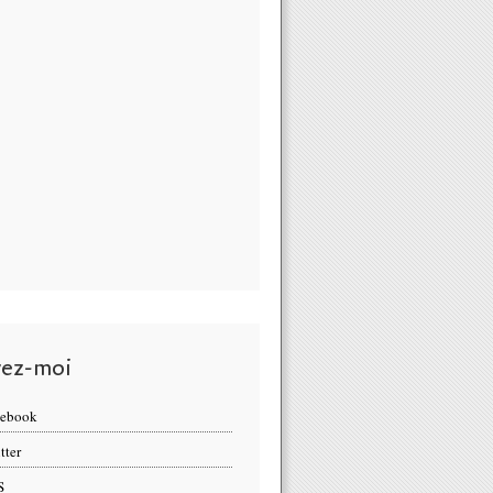
vez-moi
cebook
tter
S