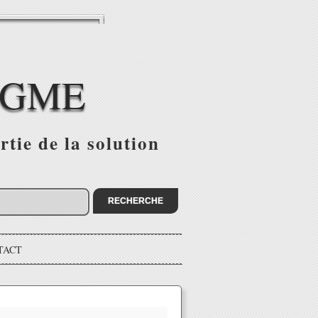
IGME
tie de la solution
TACT