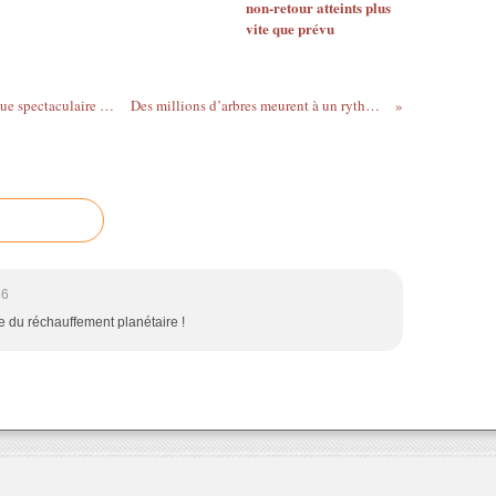
non-retour atteints plus
vite que prévu
Mer d'Aral : une renaissance aussi belle que spectaculaire et inattendue !
Des millions d’arbres meurent à un rythme alarmant
36
use du réchauffement planétaire !