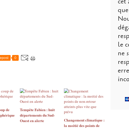
cet 
que 
Nou
dég
res
le c
ne s
epost
0
res
err
inco
oup de
Tempête Fabien : huit
sphérique
départements du Sud-
Changement climatique :
Ouest en alerte
la moitié des points de