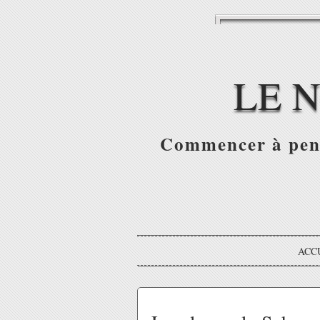
LE 
Commencer à pense
ACC