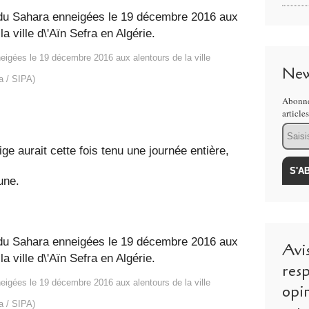
igées le 19 décembre 2016 aux alentours de la ville
New
a / SIPA)
Abonne
article
Email
ige aurait cette fois tenu une journée entière,
mune.
Avi
resp
igées le 19 décembre 2016 aux alentours de la ville
opi
a / SIPA)