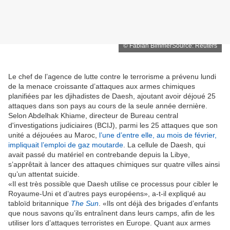
© Fabian Bimmer
Source: Reuters
Le chef de l’agence de lutte contre le terrorisme a prévenu lundi
de la menace croissante d’attaques aux armes chimiques
planifiées par les djihadistes de Daesh, ajoutant avoir déjoué 25
attaques dans son pays au cours de la seule année dernière.
Selon Abdelhak Khiame, directeur de Bureau central
d'investigations judiciaires (BCIJ), parmi les 25 attaques que son
unité a déjouées au Maroc,
l’une d’entre elle, au mois de février,
impliquait l’emploi de gaz moutarde
. La cellule de Daesh, qui
avait passé du matériel en contrebande depuis la Libye,
s’apprêtait à lancer des attaques chimiques sur quatre villes ainsi
qu’un attentat suicide.
«Il est très possible que Daesh utilise ce processus pour cibler le
Royaume-Uni et d’autres pays européens», a-t-il expliqué au
tabloïd britannique
The Sun
. «Ils ont déjà des brigades d’enfants
que nous savons qu’ils entraînent dans leurs camps, afin de les
utiliser lors d’attaques terroristes en Europe. Quant aux armes