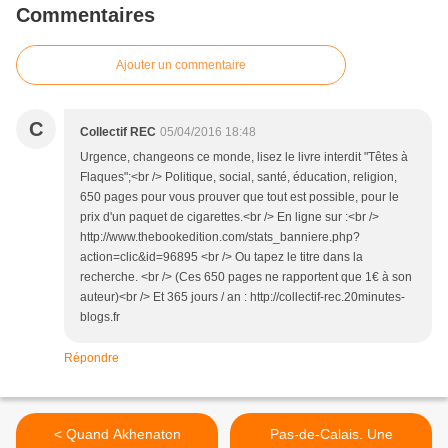
Commentaires
Ajouter un commentaire
C
Collectif REC
05/04/2016 18:48
Urgence, changeons ce monde, lisez le livre interdit "Têtes à
Flaques";<br /> Politique, social, santé, éducation, religion,
650 pages pour vous prouver que tout est possible, pour le
prix d'un paquet de cigarettes.<br /> En ligne sur :<br />
http://www.thebookedition.com/stats_banniere.php?
action=clic&id=96895 <br /> Ou tapez le titre dans la
recherche. <br /> (Ces 650 pages ne rapportent que 1€ à son
auteur)<br /> Et 365 jours / an : http://collectif-rec.20minutes-
blogs.fr
Répondre
< Quand Akhenaton
Pas-de-Calais. Une