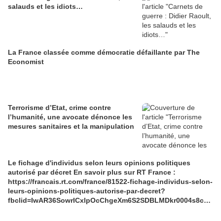
salauds et les idiots…
La France classée comme démocratie défaillante par The
Economist
Terrorisme d’Etat, crime contre
l’humanité, une avocate dénonce les
mesures sanitaires et la manipulation
Le fichage d'individus selon leurs opinions politiques
autorisé par décret En savoir plus sur RT France :
https://francais.rt.com/france/81522-fichage-individus-selon-
leurs-opinions-politiques-autorise-par-decret?
fbclid=IwAR36SowrICxlpOcChgeXm6S2SDBLMDkr0004s8cA
UJDVgKwXIVsAMOehXEQ