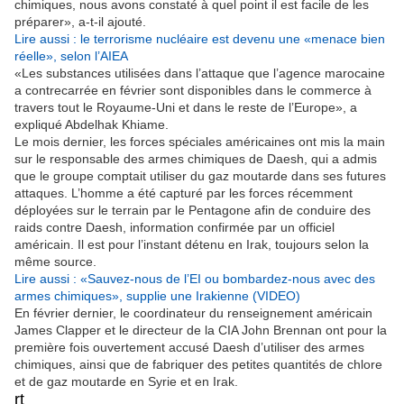
chimiques, nous avons constaté à quel point il est facile de les
préparer», a-t-il ajouté.
Lire aussi : le terrorisme nucléaire est devenu une «menace bien
réelle», selon l’AIEA
«Les substances utilisées dans l’attaque que l’agence marocaine
a contrecarrée en février sont disponibles dans le commerce à
travers tout le Royaume-Uni et dans le reste de l’Europe», a
expliqué Abdelhak Khiame.
Le mois dernier, les forces spéciales américaines ont mis la main
sur le responsable des armes chimiques de Daesh, qui a admis
que le groupe comptait utiliser du gaz moutarde dans ses futures
attaques. L’homme a été capturé par les forces récemment
déployées sur le terrain par le Pentagone afin de conduire des
raids contre Daesh, information confirmée par un officiel
américain. Il est pour l’instant détenu en Irak, toujours selon la
même source.
Lire aussi : «Sauvez-nous de l’EI ou bombardez-nous avec des
armes chimiques», supplie une Irakienne (VIDEO)
En février dernier, le coordinateur du renseignement américain
James Clapper et le directeur de la CIA John Brennan ont pour la
première fois ouvertement accusé Daesh d’utiliser des armes
chimiques, ainsi que de fabriquer des petites quantités de chlore
et de gaz moutarde en Syrie et en Irak.
rt