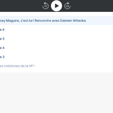
bey Maguire, c'est lui ! Rencontre avec Damien Witecka
e 6
e 5
e 4
e 3
s créatrices de la VF !
e 2
e 1
e Mektoub My Love arrive enfin ! Rencontre avec Shaïn Boumedine et Sal
i : après Toni en famille
elle réalise le bouleversant Dites lui que je l'aime