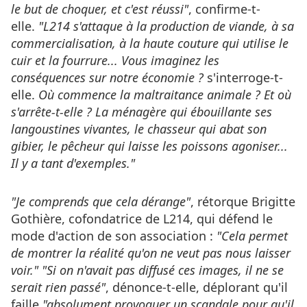
le but de choquer, et c'est réussi"
, confirme-t-
elle.
"L214 s'attaque à la production de viande, à sa
commercialisation, à la haute couture qui utilise le
cuir et la fourrure... Vous imaginez les
conséquences sur notre économie ?
s'interroge-t-
elle.
Où commence la maltraitance animale ? Et où
s'arrête-t-elle ? La ménagère qui ébouillante ses
langoustines vivantes, le chasseur qui abat son
gibier, le pêcheur qui laisse les poissons agoniser...
Il y a tant d'exemples."
"Je comprends que cela dérange"
, rétorque Brigitte
Gothière, cofondatrice de L214, qui défend le
mode d'action de son association :
"Cela permet
de montrer la réalité qu'on ne veut pas nous laisser
voir." "Si on n'avait pas diffusé ces images, il ne se
serait rien passé"
, dénonce-t-elle, déplorant qu'il
faille
"absolument provoquer un scandale pour qu'il