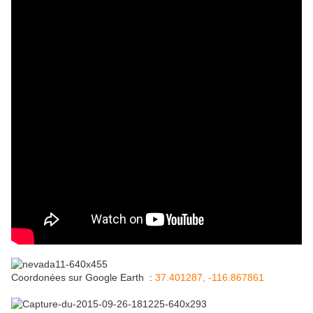
Coordonées sur Google Earth :
37.401287, -116.867861