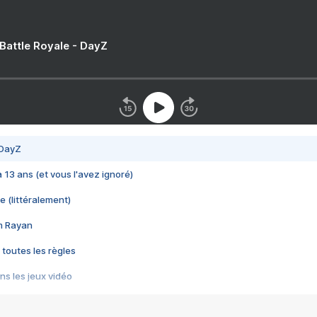
 Battle Royale - DayZ
 DayZ
 a 13 ans (et vous l'avez ignoré)
e (littéralement)
im Rayan
 toutes les règles
s les jeux vidéo
us choquant de Rockstar ? - Le scandale BULLY