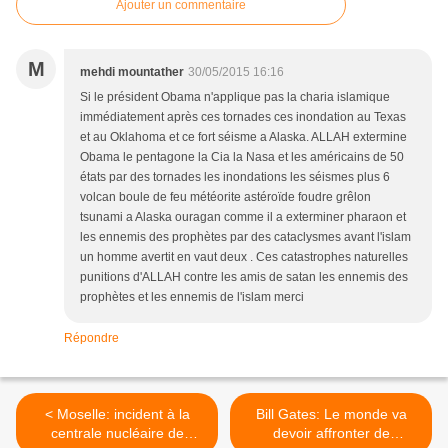
Ajouter un commentaire
M
mehdi mountather
30/05/2015 16:16
Si le président Obama n'applique pas la charia islamique
immédiatement après ces tornades ces inondation au Texas
et au Oklahoma et ce fort séisme a Alaska. ALLAH extermine
Obama le pentagone la Cia la Nasa et les américains de 50
états par des tornades les inondations les séismes plus 6
volcan boule de feu météorite astéroïde foudre grêlon
tsunami a Alaska ouragan comme il a exterminer pharaon et
les ennemis des prophètes par des cataclysmes avant l'islam
un homme avertit en vaut deux . Ces catastrophes naturelles
punitions d'ALLAH contre les amis de satan les ennemis des
prophètes et les ennemis de l'islam merci
Répondre
< Moselle: incident à la
Bill Gates: Le monde va
centrale nucléaire de
devoir affronter de