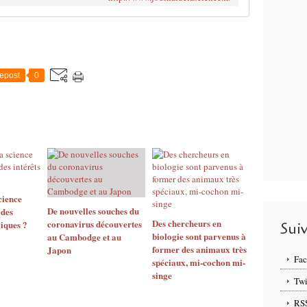
epost
0
cience
De nouvelles souches du
 des
Des chercheurs en
coronavirus découvertes
giques ?
Sui
biologie sont parvenus à
au Cambodge et au
former des animaux très
Japon
Fa
spéciaux, mi-cochon mi-
singe
Twi
RS