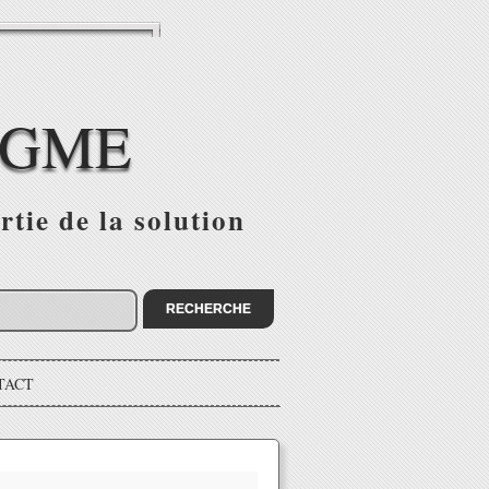
IGME
tie de la solution
TACT