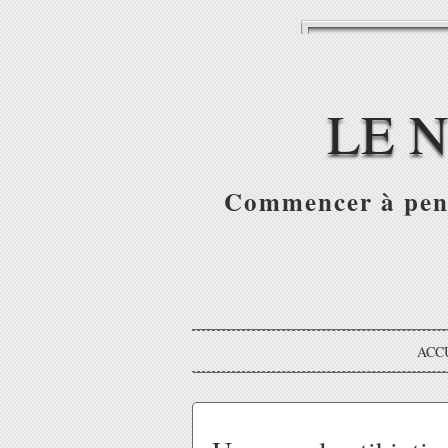
LE 
Commencer à pense
ACC