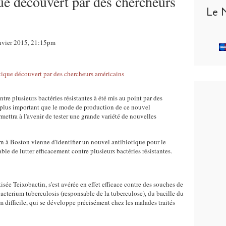
ue découvert par des chercheurs
Le 
anvier 2015, 21:15pm
tre plusieurs bactéries résistantes à été mis au point par des
t plus important que le mode de production de ce nouvel
rmettra à l'avenir de tester une grande variété de nouvelles
rn à Boston vienne d'identifier un nouvel antibiotique pour le
ble de lutter efficacement contre plusieurs bactéries résistantes.
isée Teixobactin, s'est avérée en effet efficace contre des souches de
cterium tuberculosis (responsable de la tuberculose), du bacille du
 difficile, qui se développe précisément chez les malades traités