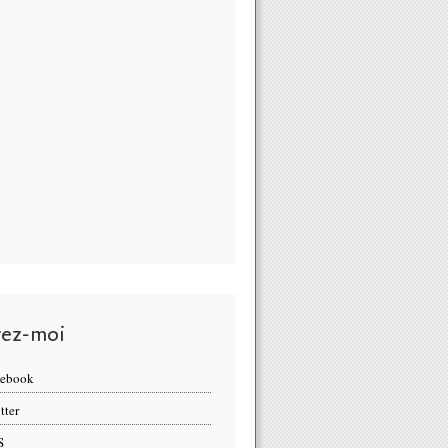
vez-moi
cebook
tter
S