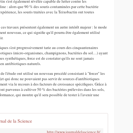
ctin s'est également révélée capable de lutter contre les
line : alors que 90 % des souris contaminées par cette bactérie
xpérience, les souris traitées avec la Teixobactin ont toutes
 ces travaux présentent également un autre intérêt majeur : le mode
ent nouveau, ce qui signifie qu'il pourra être également utilisé
ir.
tiques s'est progressivement tarie au cours des cinquantenaires
ibiotiques (micro-organismes, champignons, bactéries du sol…) ayant
ues synthétiques, force est de constater qu'ils ne sont jamais
en antibiotiques naturels.
 de l'étude ont utilisé un nouveau procédé consistant à "forcer" les
 (et qui donc ne pouvaient pas servir de sources d'antibiotiques
ment via le recours à des facteurs de croissance spécifiques. Grâce à
ont parvenus à cultiver 50 % des bactéries prélevées dans les sols,
ormance, qui montre qu'il sera possible de tester à l'avenir une
nal de la Science
http://www.journaldelascience.fr/