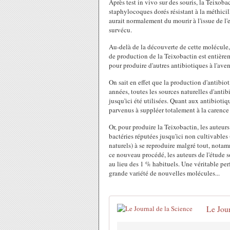
Après test in vivo sur des souris, la Teixoba
staphylocoques dorés résistant à la méthicil
aurait normalement du mourir à l'issue de l'e
survécu.
Au-delà de la découverte de cette molécule,
de production de la Teixobactin est entièrem
pour produire d'autres antibiotiques à l'aven
On sait en effet que la production d'antibio
années, toutes les sources naturelles d'ant
jusqu'ici été utilisées. Quant aux antibiotiq
parvenus à suppléer totalement à la carence 
Or, pour produire la Teixobactin, les auteurs
bactéries réputées jusqu'ici non cultivables
naturels) à se reproduire malgré tout, notam
ce nouveau procédé, les auteurs de l'étude s
au lieu des 1 % habituels. Une véritable perf
grande variété de nouvelles molécules...
Le Jour