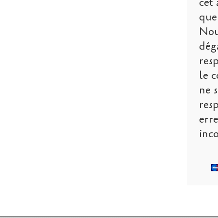
cet 
que 
Nou
dég
res
le c
ne s
res
err
inco