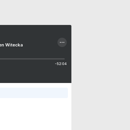
ien Witecka
-52:04