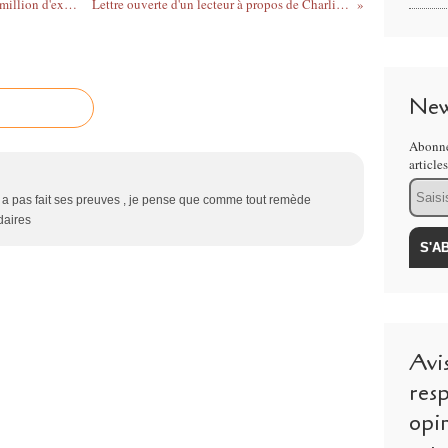
Le prochain Charlie Hebdo sera tiré à un million d'exemplaires
Lettre ouverte d'un lecteur à propos de Charlie Hebdo
New
Abonne
article
Email
n' a pas fait ses preuves , je pense que comme tout remède
daires
Avi
resp
opi