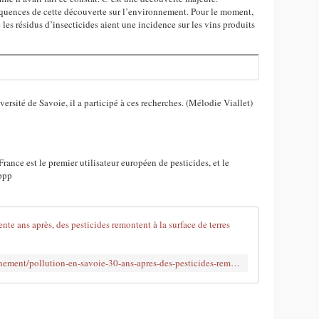
quences de cette découverte sur l’environnement. Pour le moment,
les résidus d’insecticides aient une incidence sur les vins produits
versité de Savoie, il a participé à ces recherches. (Mélodie Viallet)
ance est le premier utilisateur européen de pesticides, et le
ppp
France Bleu | 
http://www.francebleu.fr/infos/environnement/pollution-en-savoie-30-ans-apres-des-pesticides-remontent-la-surface-de-terres-viticoles-1985630