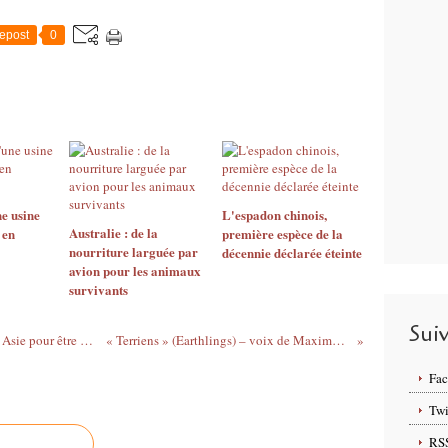
epost
0
e usine
L'espadon chinois,
Australie : de la
 en
première espèce de la
nourriture larguée par
décennie déclarée éteinte
avion pour les animaux
survivants
Sui
Les fruits de mer bretons sont envoyés en Asie pour être nettoyés...
« Terriens » (Earthlings) – voix de Maxime Ginolin
Fa
Twi
RS