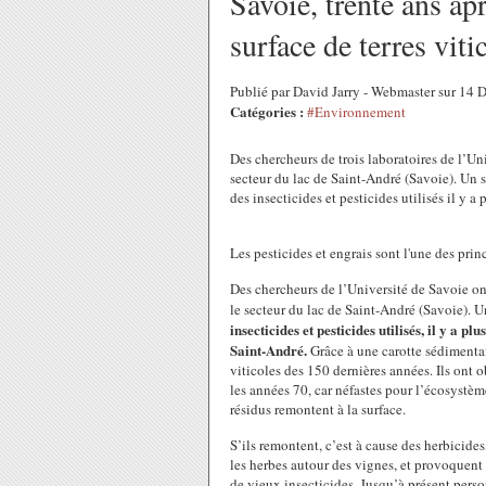
Savoie, trente ans ap
surface de terres viti
Publié par David Jarry - Webmaster sur 14
Catégories :
#Environnement
Des chercheurs de trois laboratoires de l’Un
secteur du lac de Saint-André (Savoie). Un 
des insecticides et pesticides utilisés il y 
Les pesticides et engrais sont l'une des pri
Des chercheurs de l’Université de Savoie on
le secteur du lac de Saint-André (Savoie). U
insecticides et pesticides utilisés, il y a 
Saint-André.
Grâce à une carotte sédimentair
viticoles des 150 dernières années. Ils ont 
les années 70, car néfastes pour l’écosystème
résidus remontent à la surface.
S’ils remontent, c’est à cause des herbicid
les herbes autour des vignes, et provoquent
de vieux insecticides. Jusqu’à présent perso