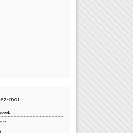
vez-moi
cebook
tter
S