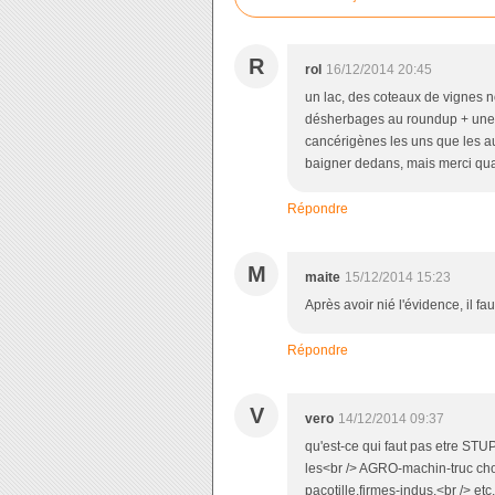
R
rol
16/12/2014 20:45
un lac, des coteaux de vignes no
désherbages au roundup + une d
cancérigènes les uns que les au
baigner dedans, mais merci qu
Répondre
M
maite
15/12/2014 15:23
Après avoir nié l'évidence, il fau
Répondre
V
vero
14/12/2014 09:37
qu'est-ce qui faut pas etre STU
les<br /> AGRO-machin-truc chos
pacotille.firmes-indus.<br /> etc