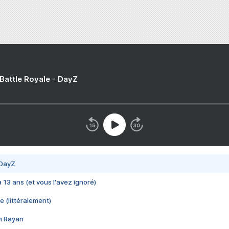
 Battle Royale - DayZ
 DayZ
 a 13 ans (et vous l'avez ignoré)
e (littéralement)
im Rayan