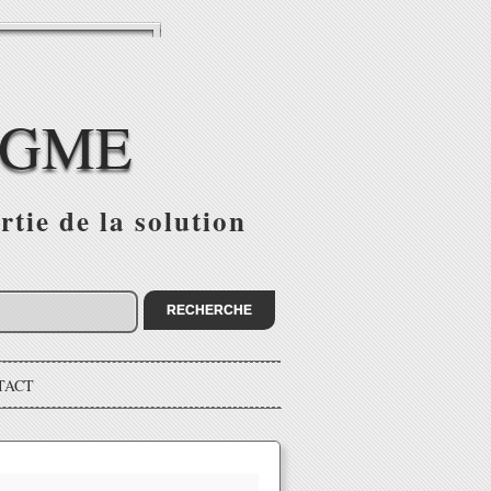
IGME
tie de la solution
TACT