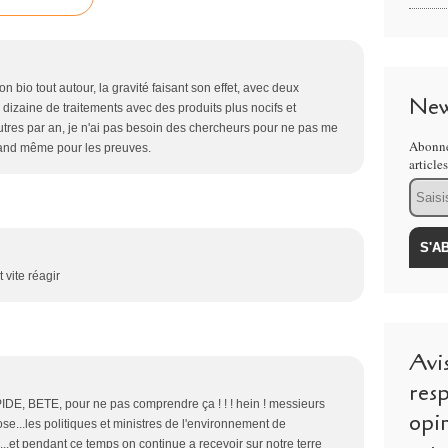
n bio tout autour, la gravité faisant son effet, avec deux
New
izaine de traitements avec des produits plus nocifs et
tres par an, je n'ai pas besoin des chercheurs pour ne pas me
Abonne
and même pour les preuves.
article
Email
t vite réagir
Avi
resp
PIDE, BETE, pour ne pas comprendre ça ! ! ! hein ! messieurs
opi
e...les politiques et ministres de l'environnement de
....et pendant ce temps on continue a recevoir sur notre terre