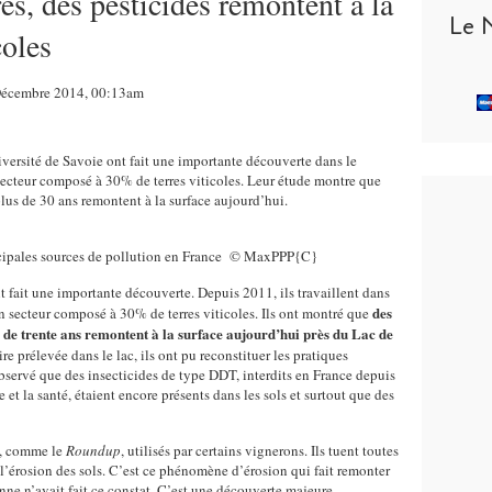
rès, des pesticides remontent à la
Le 
coles
 Décembre 2014, 00:13am
iversité de Savoie ont fait une importante découverte dans le
secteur composé à 30% de terres viticoles. Leur étude montre que
a plus de 30 ans remontent à la surface aujourd’hui.
ncipales sources de pollution en France
© MaxPPP
{C}
t fait une importante découverte. Depuis 2011, ils travaillent dans
des
n secteur composé à 30% de terres viticoles. Ils ont montré que
plus de trente ans remontent à la surface aujourd’hui près du Lac de
e prélevée dans le lac, ils ont pu reconstituer les pratiques
observé que des insecticides de type DDT, interdits en France depuis
 et la santé, étaient encore présents dans les sols et surtout que des
es, comme le
Roundup
, utilisés par certains vignerons. Ils tuent toutes
 l’érosion des sols. C’est ce phénomène d’érosion qui fait remonter
nne n’avait fait ce constat. C’est une découverte majeure.