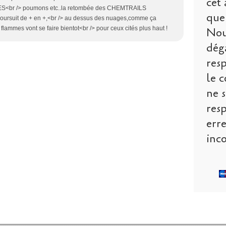
cet 
RES<br /> poumons etc..la retombée des CHEMTRAILS
que 
poursuit de + en +,<br /> au dessus des nuages,comme ça
 flammes vont se faire bientot<br /> pour ceux cités plus haut !
Nou
dég
res
le c
ne s
res
err
inco