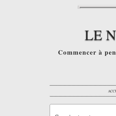
LE 
Commencer à pense
ACC