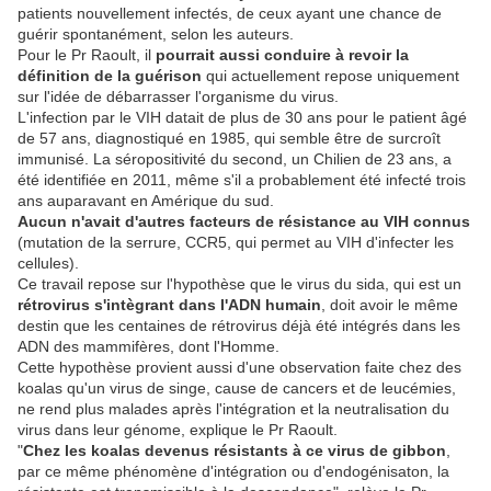
patients nouvellement infectés, de ceux ayant une chance de
guérir spontanément, selon les auteurs.
Pour le Pr Raoult, il
pourrait aussi conduire à revoir la
définition de la guérison
qui actuellement repose uniquement
sur l'idée de débarrasser l'organisme du virus.
L'infection par le VIH datait de plus de 30 ans pour le patient âgé
de 57 ans, diagnostiqué en 1985, qui semble être de surcroît
immunisé. La séropositivité du second, un Chilien de 23 ans, a
été identifiée en 2011, même s'il a probablement été infecté trois
ans auparavant en Amérique du sud.
Aucun n'avait d'autres facteurs de résistance au VIH connus
(mutation de la serrure, CCR5, qui permet au VIH d'infecter les
cellules).
Ce travail repose sur l'hypothèse que le virus du sida, qui est un
rétrovirus s'intègrant dans l'ADN humain
, doit avoir le même
destin que les centaines de rétrovirus déjà été intégrés dans les
ADN des mammifères, dont l'Homme.
Cette hypothèse provient aussi d'une observation faite chez des
koalas qu'un virus de singe, cause de cancers et de leucémies,
ne rend plus malades après l'intégration et la neutralisation du
virus dans leur génome, explique le Pr Raoult.
"
Chez les koalas devenus résistants à ce virus de gibbon
,
par ce même phénomène d'intégration ou d'endogénisaton, la