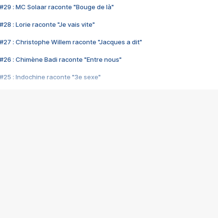
#29 : MC Solaar raconte "Bouge de là"
28 : Lorie raconte "Je vais vite"
#27 : Christophe Willem raconte "Jacques a dit"
#26 : Chimène Badi raconte "Entre nous"
#25 : Indochine raconte "3e sexe"
#24 : Zaho raconte "C'est chelou"
#23 : Patrick Bruel raconte "Au café des délices"
#22 : Kyo raconte "Le chemin"
#21 : Nolwenn Leroy raconte "Cassé"
#20 : Patrick Hernandez raconte "Born to be alive"
#19 : Lorie raconte "Près de moi"
#18 : Michael Jones raconte "A nos actes manqués" (avec Jean-Jacque
#17 : Khaled raconte "Aïcha"