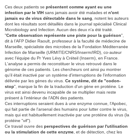
Ces deux patients se
présentent comme ayant eu une
infection par le VIH
sans jamais avoir été malades et
n'ont
jamais eu de virus détectable dans le sang
, notent les auteurs
dont les résultats sont détaillés dans le journal spécialisé Clinical
Microbiology and Infection. Aucun des deux n'a été traité.
"
Cette observation représente une piste pour la guérison
",
dit à l'AFP Didier Raoult, professeur à la faculté de médecine de
Marseille, spécialiste des microbes de la Fondation Méditerranée
Infection de Marseille (URMITE/CNRS/Inserm/IRD), co-auteur
avec l'équipe du Pr Yves Lévy à Créteil (Inserm), en France.
L'analyse a permis de reconstituer le virus retrouvé dans le
génome de ces patients. Les chercheurs ont ainsi pu montrer
qu'il était inactivé par un système d'interruptions de l'information
délivrée par les gènes du virus.
Ce système, dit de "codon-
stop
", marque la fin de la traduction d'un gène en protéine. Le
virus est ainsi devenu incapable de se multiplier mais reste
présent à l'intérieur de l'ADN des patients.
Ces interruptions seraient dues à une enzyme connue, l'Apobec,
qui fait partie de l'arsenal des humains pour lutter contre le virus,
mais qui est habituellement inactivée par une protéine du virus (la
protéine "vif").
Ce travail ouvre des
perspectives de guérison par l'utilisation
ou la stimulation de cette enzyme
, et de détection, chez les