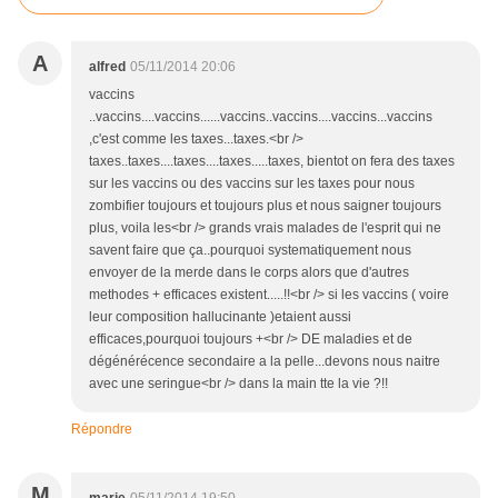
A
alfred
05/11/2014 20:06
vaccins
..vaccins....vaccins......vaccins..vaccins....vaccins...vaccins
,c'est comme les taxes...taxes.<br />
taxes..taxes....taxes....taxes.....taxes, bientot on fera des taxes
sur les vaccins ou des vaccins sur les taxes pour nous
zombifier toujours et toujours plus et nous saigner toujours
plus, voila les<br /> grands vrais malades de l'esprit qui ne
savent faire que ça..pourquoi systematiquement nous
envoyer de la merde dans le corps alors que d'autres
methodes + efficaces existent.....!!<br /> si les vaccins ( voire
leur composition hallucinante )etaient aussi
efficaces,pourquoi toujours +<br /> DE maladies et de
dégénérécence secondaire a la pelle...devons nous naitre
avec une seringue<br /> dans la main tte la vie ?!!
Répondre
M