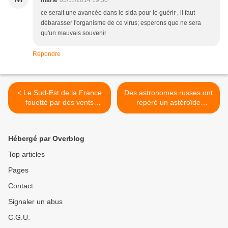
marie
05/11/2014 19:50
ce serait une avancée dans le sida pour le guérir , il faut
débarasser l'organisme de ce virus; esperons que ne sera
qu'un mauvais souvenir
Répondre
< Le Sud-Est de la France
Des astronomes russes ont
fouetté par des vents
repéré un astéroïde
violents et de fortes pluies
dangereux >
Hébergé par Overblog
Top articles
Pages
Contact
Signaler un abus
C.G.U.