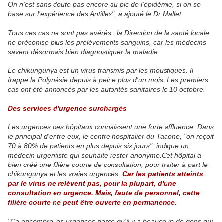
On n'est sans doute pas encore au pic de l'épidémie, si on se
base sur l'expérience des Antilles", a ajouté le Dr Mallet.
Tous ces cas ne sont pas avérés : la Direction de la santé locale
ne préconise plus les prélèvements sanguins, car les médecins
savent désormais bien diagnostiquer la maladie.
Le chikungunya est un virus transmis par les moustiques. Il
frappe la Polynésie depuis à peine plus d'un mois. Les premiers
cas ont été annoncés par les autorités sanitaires le 10 octobre.
Des services d'urgence surchargés
Les urgences des hôpitaux connaissent une forte affluence. Dans
le principal d'entre eux, le centre hospitalier du Taaone, "on reçoit
70 à 80% de patients en plus depuis six jours", indique un
médecin urgentiste qui souhaite rester anonyme.Cet hôpital a
bien créé une filière courte de consultation, pour traiter à part le
chikungunya et les vraies urgences.
Car les patients atteints
par le virus ne relèvent pas, pour la plupart, d'une
consultation en urgence. Mais, faute de personnel, cette
filière courte ne peut être ouverte en permanence.
"Ca encombre les urgences parce qu'il y a beaucoup de gens qui