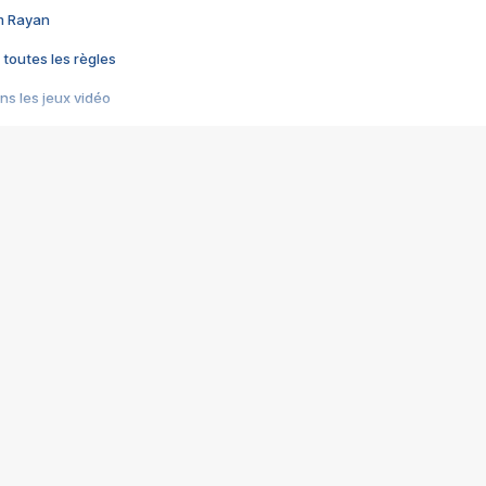
im Rayan
 toutes les règles
s les jeux vidéo
us choquant de Rockstar ? - Le scandale BULLY
e plus moche de Steam
du RÊVE tourne au CAUCHEMAR
pendant 8 heures
it… à tort
umiliés par un jeu vidéo
ire - Final Fantasy 8
ti un empire - Age of Empires
story DOFUS